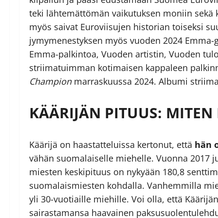
teki lähtemättömän vaikutuksen moniin sekä 
myös saivat Euroviisujen historian toiseksi s
jymymenestyksen myös vuoden 2024 Emma-gaala
Emma-palkintoa, Vuoden artistin, Vuoden tul
striimatuimman kotimaisen kappaleen palkinno
Champion
marraskuussa 2024. Albumi striimas
KÄÄRIJÄN PITUUS: MITEN 
Käärijä on haastatteluissa kertonut, että
hän o
vähän suomalaiselle miehelle. Vuonna 2017 
miesten keskipituus on nykyään 180,8 senttime
suomalaismiesten kohdalla. Vanhemmilla miehi
yli 30-vuotiaille miehille. Voi olla, että Käär
sairastamansa haavainen paksusuolentulehdus