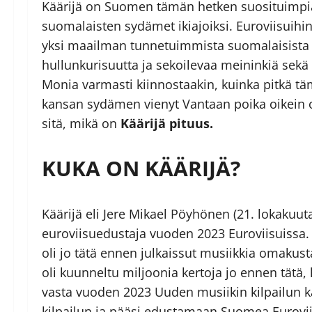
Käärijä on Suomen tämän hetken suosituimpia 
suomalaisten sydämet ikiajoiksi. Euroviisuihin
yksi maailman tunnetuimmista suomalaisista ul
hullunkurisuutta ja sekoilevaa meininkiä sek
Monia varmasti kiinnostaakin, kuinka pitkä t
kansan sydämen vienyt Vantaan poika oikein o
sitä, mikä on
Käärijä pituus.
KUKA ON KÄÄRIJÄ?
Käärijä eli Jere Mikael Pöyhönen (21. lokakuu
euroviisuedustaja vuoden 2023 Euroviisuissa. 
oli jo tätä ennen julkaissut musiikkia omaku
oli kuunneltu miljoonia kertoja jo ennen tätä,
vasta vuoden 2023 Uuden musiikin kilpailun 
kilpailun ja pääsi edustamaan Suomea Euroviisu