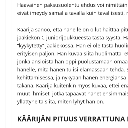
Haavainen paksusuolentulehdus voi nimittäin j
eivät imeydy samalla tavalla kuin tavallisesti
Käärijä sanoo, että hänelle on ollut haittaa pi
jääkiekon C-juniorijoukkueesta tästä syystä.
“kyykytetty” jääkiekossa. Hän ei ole tästä hu
erityisen paljon. Hän kuvaa siitä huolimatta, 
jonka ansioista hän oppi puolustamaan omaa r
hänelle, mitä hänen tulisi elämässään tehdä. 
kehittämisessä, ja nykyään hänen energiansa
takana. Käärijä kuitenkin myös kuvaa, ettei en
muut ihmiset, jotka tapaavat hänet ensimmäi
yllättyneitä siitä, miten lyhyt hän on.
KÄÄRIJÄN PITUUS VERRATTUNA