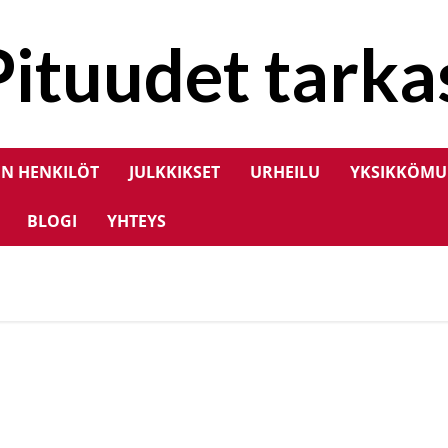
Pituudet tarkas
EN HENKILÖT
JULKKIKSET
URHEILU
YKSIKKÖMU
BLOGI
YHTEYS