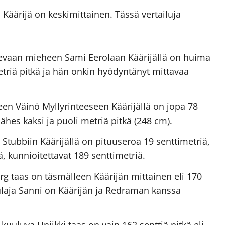
Käärijä on keskimittainen. Tässä vertailuja
levaan mieheen Sami Eerolaan Käärijällä on huima
etriä pitkä ja hän onkin hyödyntänyt mittavaa
n Väinö Myllyrinteeseen Käärijällä on jopa 78
lähes kaksi ja puoli metriä pitkä (248 cm).
Stubbiin Käärijällä on pituuseroa 19 senttimetriä,
, kunnioitettavat 189 senttimetriä.
g taas on täsmälleen Käärijän mittainen eli 170
aulaja Sanni on Käärijän ja Redraman kanssa