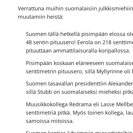
Verrattuna muihin suomalaisiin julkkismiehiin 
muutamiin heistä:
Suomen tällä hetkellä pisimpään elossa o
48 sentin pituusero! Eerola on 218 senttim
pituuttaan ammattilaisuralla koripallossa.
Pisimpään koskaan eläneeseen suomalaisee
senttimetrin pituusero, sillä Myllyrinne oli 
Suomen tasavallan presidenttiin Alexander 
sillä Stubb on suomalaiseksi mieheksi pitkä
Muusikkokollega Redrama eli Lasse Mellber
senttimetriä pitkä. Myös toinen kollega, l
samoissa mitoissa.