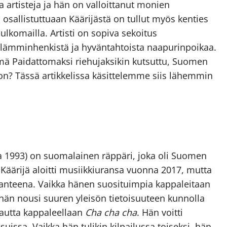
artisteja ja hän on valloittanut monien
 osallistuttuaan Käärijästä on tullut myös kenties
komailla. Artisti on sopiva sekoitus
ä lämminhenkistä ja hyväntahtoista naapurinpoikaa.
ämä Paidattomaksi riehujaksikin kutsuttu, Suomen
n? Tässä artikkelissa käsittelemme siis lähemmin
ta 1993) on suomalainen räppäri, joka oli Suomen
Käärijä aloitti musiikkiuransa vuonna 2017, mutta
stanteena. Vaikka hänen suosituimpia kappaleitaan
 hän nousi suuren yleisön tietoisuuteen kunnolla
kautta kappaleellaan
Cha cha cha
. Hän voitti
issa. Vaikka hän tulikin kilpailussa toiseksi, hän