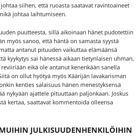
ohtaa siihen, että ruoasta saatavat ravintoaineet
, mikä johtaa laihtumiseen.
tuuden puutteesta, sillä aikoinaan hänet pudotettiin
 Hän myös sanoo, että häntä on samasta syystä
olimatta antanut pituuden vaikuttaa elämäänsä
että kyykytys sai hänessä aikaan tietynlaisen uhman,
eviiriään eikä ole antanut kenenkään sanella
Siitä on ollut hyötyä myös Käärijän lavakarisman
 onkin kenties salaisuus hänen menestyksensä
ää nykyään ajattele pituuttaan paljonkaan. Joskus
stä kertaa, saattavat kommentoida olleensa
 MUIHIN JULKISUUDENHENKILÖIHIN