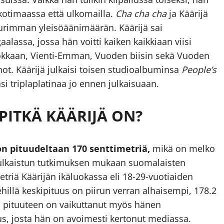
kotimaassa että ulkomailla.
Cha cha cha
ja Käärijä
uurimman yleisöäänimäärän. Käärijä sai
ssa, jossa hän voitti kaiken kaikkiaan viisi
okkaan, Vienti-Emman, Vuoden biisin sekä Vuoden
t. Käärijä julkaisi toisen studioalbuminsa
People’s
i triplaplatinaa jo ennen julkaisuaan.
PITKÄ KÄÄRIJÄ ON?
n pituudeltaan 170 senttimetriä,
mikä on melko
julkaistun tutkimuksen mukaan suomalaisten
triä Käärijän ikäluokassa eli 18-29-vuotiaiden
llä keskipituus on piirun verran alhaisempi, 178.2
ijän pituuteen on vaikuttanut myös hänen
, josta hän on avoimesti kertonut mediassa.