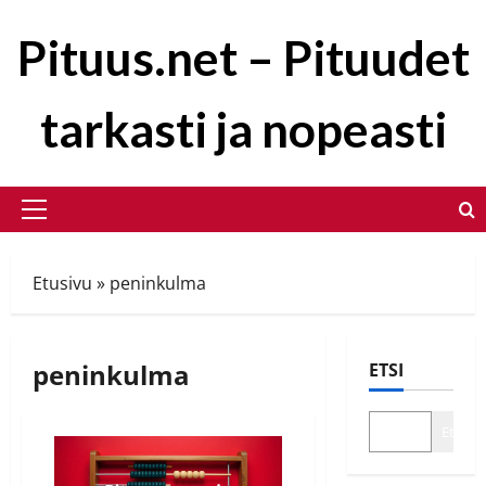
Skip
to
Pituus.net – Pituudet
content
tarkasti ja nopeasti
Primary
Menu
Etusivu
»
peninkulma
peninkulma
ETSI
Etsi