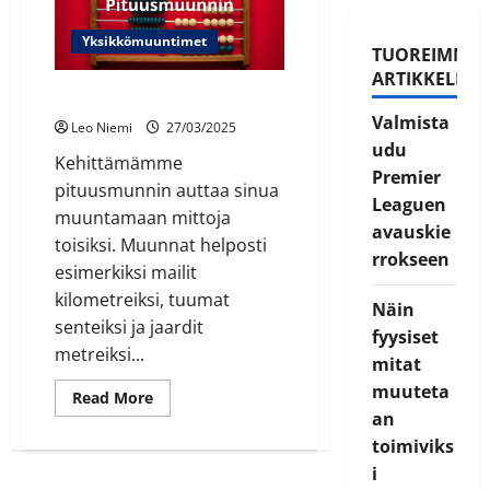
Yksikkömuuntimet
TUOREIMMA
ARTIKKELIT
Pituusmuunnin
Valmista
Leo Niemi
27/03/2025
udu
Kehittämämme
Premier
pituusmunnin auttaa sinua
Leaguen
muuntamaan mittoja
avauskie
toisiksi. Muunnat helposti
rrokseen
esimerkiksi mailit
kilometreiksi, tuumat
Näin
senteiksi ja jaardit
fyysiset
metreiksi...
mitat
muuteta
Read
Read More
more
an
about
Pituusmuunnin
toimiviks
i