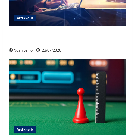
Artikkelit
Näin fyysiset mitat muutetaan toimiviksi
digitaalisiksi näkymiksi
Noah Leino
23/07/2026
Artikkelit