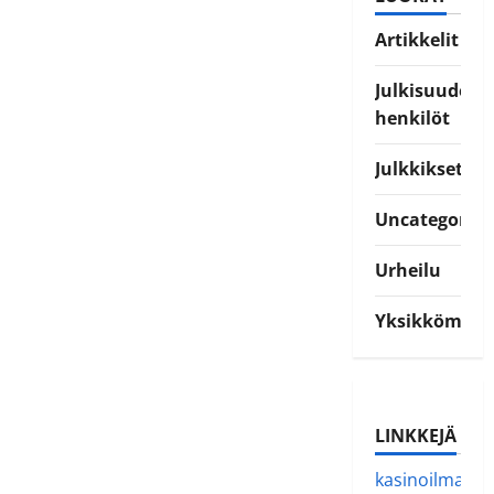
Artikkelit
Julkisuuden
henkilöt
Julkkikset
Uncategorize
Urheilu
Yksikkömuun
LINKKEJÄ
kasinoilmanve