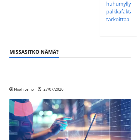
huhumylly.net
palkkafakta.c
tarkoittaa.co
MISSASITKO NÄMÄ?
Artikkelit
Valmistaudu Premier Leaguen
avauskierrokseen
Noah Leino
27/07/2026