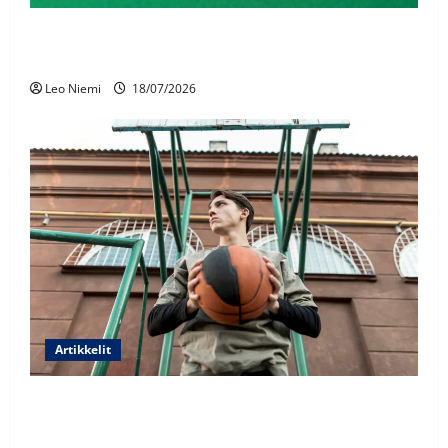
Avatarin pituuden merkitys
nettikasinoiden pelisuunnittelussa
Leo Niemi
18/07/2026
Artikkelit
Maailman pisimmät koripalloilijat ja
heidän uransa