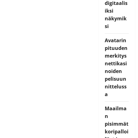
digitaalis
iksi
näkymik
si
Avatarin
pituuden
merkitys
nettikasi
noiden
pelisuun
nitteluss
a
Maailma
n
pisimmät
koripalloi