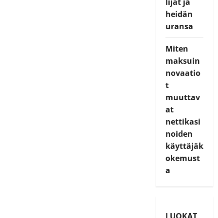
lijat ja
heidän
uransa
Miten
maksuin
novaatio
t
muuttav
at
nettikasi
noiden
käyttäjäk
okemust
a
LUOKAT