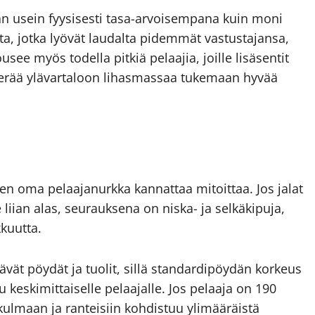
n usein fyysisesti tasa-arvoisempana kuin moni
ta, jotka lyövät laudalta pidemmät vastustajansa,
see myös todella pitkiä pelaajia, joille lisäsentit
 kerää ylä­vartaloon lihasmassaa tukemaan hyvää
ten oma pelaaja­nurkka kannattaa mitoittaa. Jos jalat
liian alas, seurauksena on niska- ja selkä­kipuja,
kkuutta.
ät pöydät ja tuolit, sillä standardipöydän korkeus
 keskimittaiselle pelaajalle. Jos pelaaja on 190
n kulmaan ja ranteisiin kohdistuu ylimääräistä