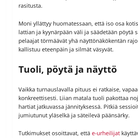
rasitusta.
Moni yllättyy huomatessaan, että iso osa kotis
lattian ja kyynärpään väli ja säädetään pöytä 
pelaajat törmäävät yhä näyttö­näkökentän rajoit
kallistuu eteenpäin ja silmät väsyvät.
Tuoli, pöytä ja näyttö
Vaikka turnaus­lavalla pituus ei ratkaise, vap
konkreettisesti. Liian matala tuoli pakottaa no
hartiat jatkuvassa jännityksessä. Pitkiä sessio
jumiutunut yläselkä ja säteilevä päänsärky.
Tutkimukset osoittavat, että
e-urheilijat
käyttäv