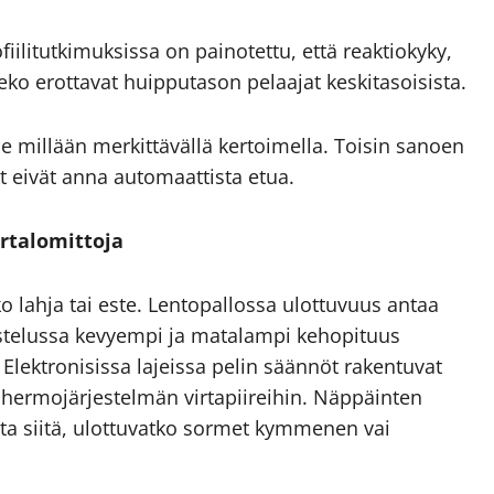
fiili­tutkimuksissa on painotettu, että reaktiokyky,
eko erottavat huipputason pelaajat keski­tasoisista.
le millään merkittävällä kertoimella. Toisin sanoen
jat eivät anna automaattista etua.
artalomittoja
oko lahja tai este. Lentopallossa ulottuvuus antaa
istelussa kevyempi ja matalampi keho­pituus
 Elektronisissa lajeissa pelin säännöt rakentuvat
ät hermo­järjestelmän virtapiireihin. Näppäinten
ta siitä, ulottuvatko sormet kymmenen vai