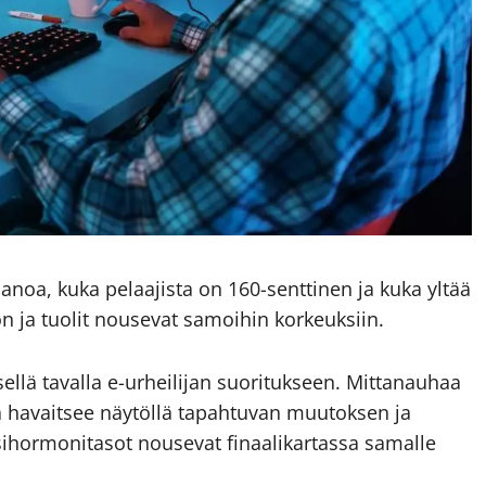
anoa, kuka pelaajista on 160-senttinen ja kuka yltää
on ja tuolit nousevat samoihin korkeuksiin.
sellä tavalla e-urheilijan suoritukseen. Mittanauhaa
 havaitsee näytöllä tapahtuvan muutoksen ja
ssihormonitasot nousevat finaali­kartassa samalle