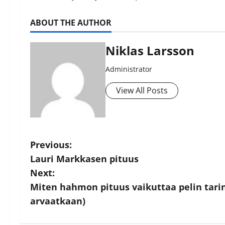
ABOUT THE AUTHOR
Niklas Larsson
Administrator
View All Posts
P
Previous:
Lauri Markkasen pituus
o
Next:
s
Miten hahmon pituus vaikuttaa pelin tarin
arvaatkaan)
t