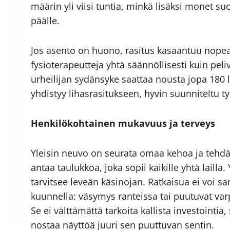
määrin yli viisi tuntia, minkä lisäksi monet su
päälle.
Jos asento on huono, rasitus kasaantuu nopeas
fysioterapeutteja yhtä säännöllisesti kuin peli­
urheilijan sydän­syke saattaa nousta jopa 180 
yhdistyy lihasrasitukseen, hyvin suunniteltu t
Henkilökohtainen mukavuus ja terveys
Yleisin neuvo on seurata omaa kehoa ja tehdä
antaa taulukkoa, joka sopii kaikille yhtä lailla
tarvitsee leveän käsinojan. Ratkaisua ei voi 
kuunnella: väsymys ranteissa tai puutuvat varp
Se ei välttämättä tarkoita kallista investointia,
nostaa näyttöä juuri sen puuttuvan sentin.