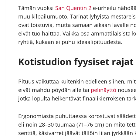
Tämän vuoksi
San Quentin 2
e-urheilu nähdää
muu kilpailu­muoto. Tarinat lyhyistä mestareis
ovat toistuvia, mutta samaan aikaan lavalle nou
eivät tuo haittaa. Vaikka osa ammattilaisista
ryhtiä, kukaan ei puhu ideaalipituudesta.
Kotistudion fyysiset rajat
Pituus vaikuttaa kuitenkin edelleen siihen, mi
eivät mahdu pöydän alle tai
pelinäyttö
nousee 
jotka lopulta heikentävät finaalikierroksen tar
Ergonomiasta puhuttaessa korostuvat säädettäv
eli noin 28–30 tuumaa (71–76 cm) on mitoitet­tu
senttiä, käsivarret jäävät tällöin liian jyrkkää