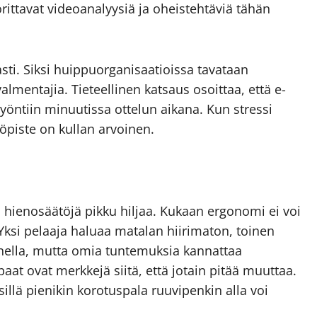
orittavat video­analyysiä ja oheistehtäviä tähän
ti. Siksi huippu­organisaatioissa tavataan
valmentajia. Tieteellinen katsaus osoittaa, että e-
lyöntiin minuutissa ottelun aikana. Kun stressi
yöpiste on kullan arvoinen.
 hienosäätöjä pikku hiljaa. Kukaan ergonomi ei voi
. Yksi pelaaja haluaa matalan hiirimaton, toinen
sanella, mutta omia tuntemuksia kannattaa
aat ovat merkkejä siitä, että jotain pitää muuttaa.
 sillä pienikin korotus­pala ruuvipenkin alla voi