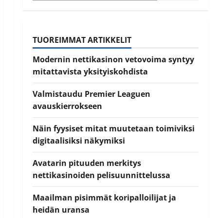
TUOREIMMAT ARTIKKELIT
Modernin nettikasinon vetovoima syntyy
mitattavista yksityiskohdista
Valmistaudu Premier Leaguen
avauskierrokseen
Näin fyysiset mitat muutetaan toimiviksi
digitaalisiksi näkymiksi
Avatarin pituuden merkitys
nettikasinoiden pelisuunnittelussa
Maailman pisimmät koripalloilijat ja
heidän uransa