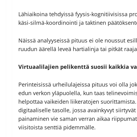
Lähiaikoina tehdyissä fyysis-kognitiivisissa pro
käsi-silmä-koordinointi ja taktinen päätöksent
Näissä analyyseissä pituus ei ole noussut esil
ruudun äärellä leveä hartialinja tai pitkät raa
Virtuaalilajien pelikenttä suosii kaikkia v
Perinteisissä urheilulajeissa pituus voi olla j
edun verkon yläpuolella, kun taas teline­voim
helpottaa vaikeiden liikeratojen suorittamista.
digitaaliselle tasolle, jossa avainkyvyt siirtyv
painaminen vie saman verran aikaa riippumat
viisitoista senttiä pidemmälle.