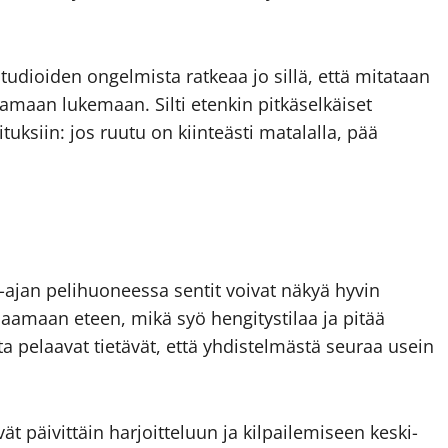
tudioiden ongelmista ratkeaa jo sillä, että mitataan
samaan lukemaan. Silti etenkin pitkäselkäiset
uksiin: jos ruutu on kiinteästi matalalla, pää
aa-ajan pelihuoneessa sentit voivat näkyä hyvin
jaamaan eteen, mikä syö hengitys­tilaa ja pitää
ita pelaavat tietävät, että yhdistelmästä seuraa usein
ät päivittäin harjoitteluun ja kilpailemiseen keski­