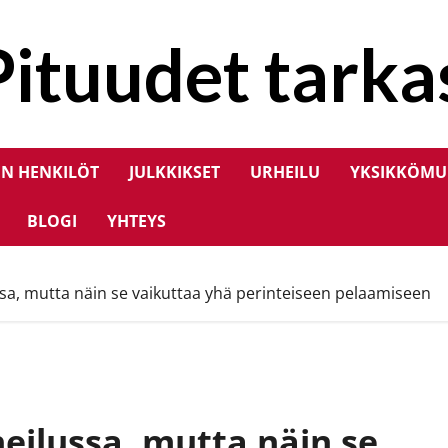
Pituudet tarkas
EN HENKILÖT
JULKKIKSET
URHEILU
YKSIKKÖMU
BLOGI
YHTEYS
ussa, mutta näin se vaikuttaa yhä perinteiseen pelaamiseen
heilussa, mutta näin se