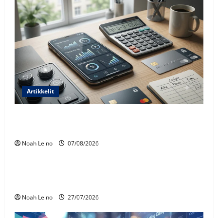
a
t
i
o
Artikkelit
n
Modernin nettikasinon vetovoima syntyy
mitattavista yksityiskohdista
Noah Leino
07/08/2026
Artikkelit
Valmistaudu Premier Leaguen
avauskierrokseen
Noah Leino
27/07/2026