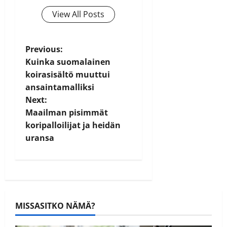
View All Posts
P
Previous:
Kuinka suomalainen
o
koirasisältö muuttui
ansaintamalliksi
s
Next:
t
Maailman pisimmät
koripalloilijat ja heidän
n
uransa
a
v
i
MISSASITKO NÄMÄ?
g