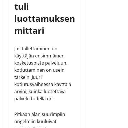
tuli
luottamuksen
mittari
Jos tallettaminen on
käyttäjän ensimmäinen
kosketuspiste palveluun,
kotiuttaminen on usein
tärkein. Juuri
kotiutusvaiheessa käyttäjä
arvioi, kuinka luotettava
palvelu todella on.
Pitkään alan suurimpiin
ongelmiin kuuluivat