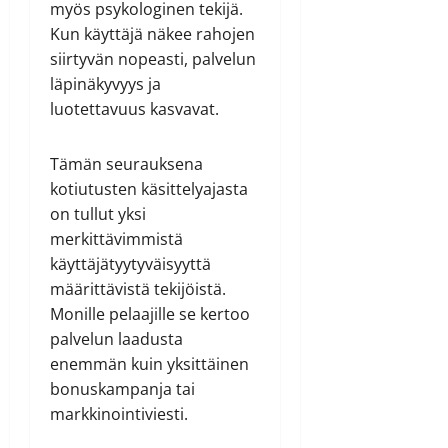
myös psykologinen tekijä.
Kun käyttäjä näkee rahojen
siirtyvän nopeasti, palvelun
läpinäkyvyys ja
luotettavuus kasvavat.
Tämän seurauksena
kotiutusten käsittelyajasta
on tullut yksi
merkittävimmistä
käyttäjätyytyväisyyttä
määrittävistä tekijöistä.
Monille pelaajille se kertoo
palvelun laadusta
enemmän kuin yksittäinen
bonuskampanja tai
markkinointiviesti.