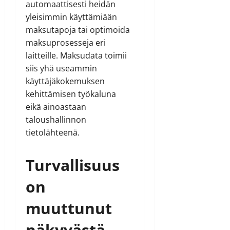
automaattisesti heidän
yleisimmin käyttämiään
maksutapoja tai optimoida
maksuprosesseja eri
laitteille. Maksudata toimii
siis yhä useammin
käyttäjäkokemuksen
kehittämisen työkaluna
eikä ainoastaan
taloushallinnon
tietolähteenä.
Turvallisuus
on
muuttunut
näkyvästä