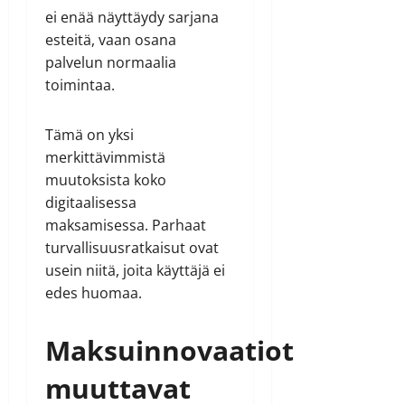
ei enää näyttäydy sarjana
esteitä, vaan osana
palvelun normaalia
toimintaa.
Tämä on yksi
merkittävimmistä
muutoksista koko
digitaalisessa
maksamisessa. Parhaat
turvallisuusratkaisut ovat
usein niitä, joita käyttäjä ei
edes huomaa.
Maksuinnovaatiot
muuttavat