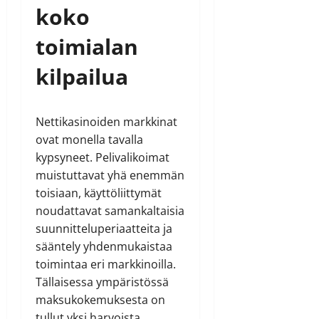
koko
toimialan
kilpailua
Nettikasinoiden markkinat
ovat monella tavalla
kypsyneet. Pelivalikoimat
muistuttavat yhä enemmän
toisiaan, käyttöliittymät
noudattavat samankaltaisia
suunnitteluperiaatteita ja
sääntely yhdenmukaistaa
toimintaa eri markkinoilla.
Tällaisessa ympäristössä
maksukokemuksesta on
tullut yksi harvoista