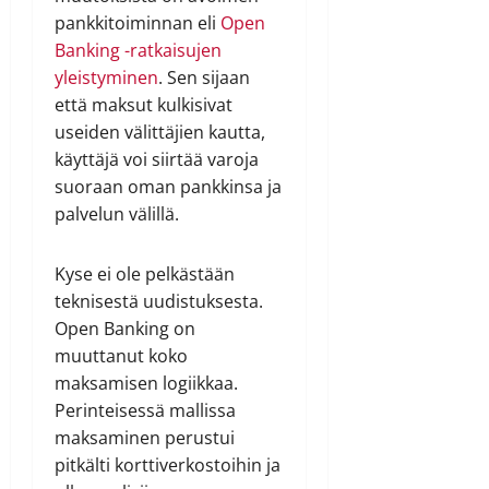
pankkitoiminnan eli
Open
Banking -ratkaisujen
yleistyminen
. Sen sijaan
että maksut kulkisivat
useiden välittäjien kautta,
käyttäjä voi siirtää varoja
suoraan oman pankkinsa ja
palvelun välillä.
Kyse ei ole pelkästään
teknisestä uudistuksesta.
Open Banking on
muuttanut koko
maksamisen logiikkaa.
Perinteisessä mallissa
maksaminen perustui
pitkälti korttiverkostoihin ja