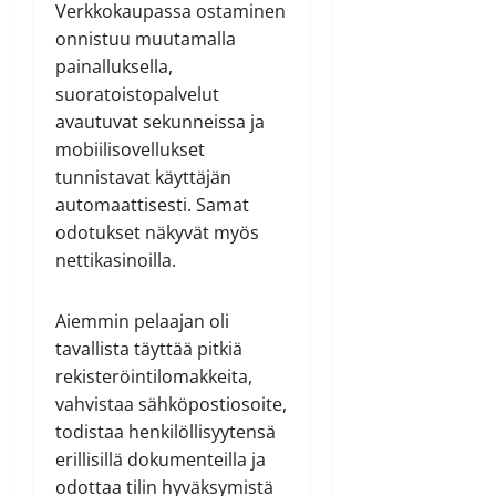
Verkkokaupassa ostaminen
onnistuu muutamalla
painalluksella,
suoratoistopalvelut
avautuvat sekunneissa ja
mobiilisovellukset
tunnistavat käyttäjän
automaattisesti. Samat
odotukset näkyvät myös
nettikasinoilla.
Aiemmin pelaajan oli
tavallista täyttää pitkiä
rekisteröintilomakkeita,
vahvistaa sähköpostiosoite,
todistaa henkilöllisyytensä
erillisillä dokumenteilla ja
odottaa tilin hyväksymistä