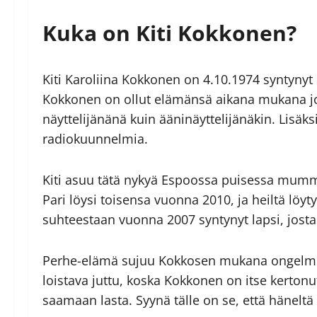
Kuka on Kiti Kokkonen?
Kiti Karoliina Kokkonen on 4.10.1974 syntynyt s
Kokkonen on ollut elämänsä aikana mukana jos
näyttelijänänä kuin ääninäyttelijänäkin. Lisäks
radiokuunnelmia.
Kiti asuu tätä nykyä Espoossa puisessa mum
Pari löysi toisensa vuonna 2010, ja heiltä löyt
suhteestaan vuonna 2007 syntynyt lapsi, josta
Perhe-elämä sujuu Kokkosen mukana ongelmitt
loistava juttu, koska Kokkonen on itse kertonu
saamaan lasta. Syynä tälle on se, että häneltä