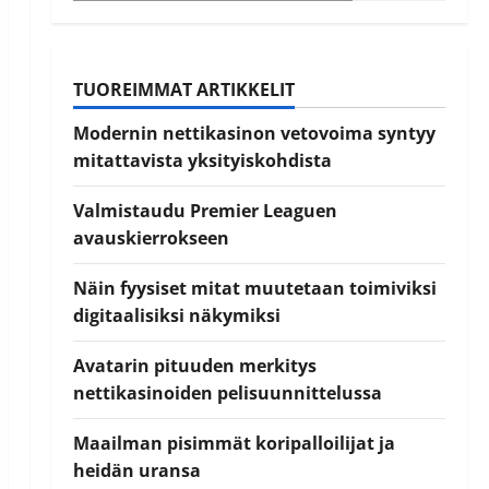
TUOREIMMAT ARTIKKELIT
Modernin nettikasinon vetovoima syntyy
mitattavista yksityiskohdista
Valmistaudu Premier Leaguen
avauskierrokseen
Näin fyysiset mitat muutetaan toimiviksi
digitaalisiksi näkymiksi
Avatarin pituuden merkitys
nettikasinoiden pelisuunnittelussa
Maailman pisimmät koripalloilijat ja
heidän uransa