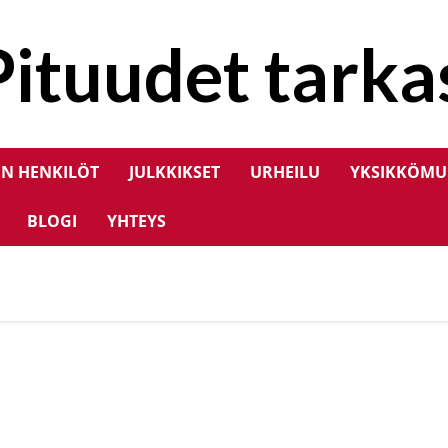
Pituudet tarkas
EN HENKILÖT
JULKKIKSET
URHEILU
YKSIKKÖMU
BLOGI
YHTEYS