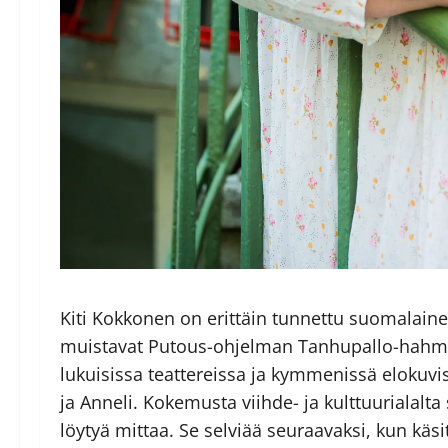
Kiti Kokkonen on erittäin tunnettu suomalainen
muistavat Putous-ohjelman Tanhupallo-hahmos
lukuisissa teattereissa ja kymmenissä elokuv
ja Anneli. Kokemusta viihde- ja kulttuurialalta
löytyä mittaa. Se selviää seuraavaksi, kun käs