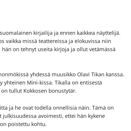
uomalainen kirjailija ja ennen kaikkea näyttelijä.
 vaikka missä teattereissa ja elokuvissa niin
i hän on tehnyt useita kirjoja ja ollut vetämässä
monmökissä yhdessä muusikko Olavi Tikan kanssa.
yy yhteinen Mini-kissa. Tikalla on entisestä
 on tullut Kokkosen bonustytär.
a ja he ovat todella onnellisia näin. Tämä on
t julkisuudessa avoimesti, ettei hän kykene
 on poistettu kohtu.