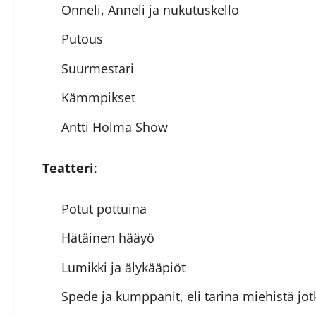
Onneli, Anneli ja nukutuskello
Putous
Suurmestari
Kämmpikset
Antti Holma Show
Teatteri
:
Potut pottuina
Hätäinen hääyö
Lumikki ja älykääpiöt
Spede ja kumppanit, eli tarina miehistä j