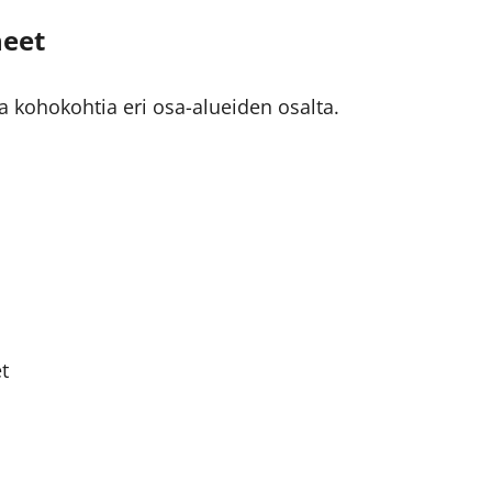
heet
a kohokohtia eri osa-alueiden osalta.
t