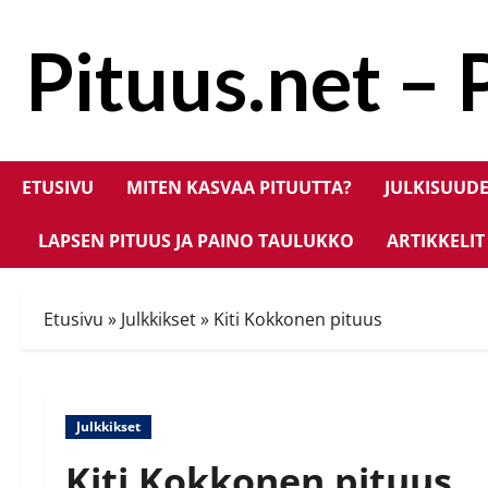
Skip
to
Pituus.net – 
content
ETUSIVU
MITEN KASVAA PITUUTTA?
JULKISUUD
LAPSEN PITUUS JA PAINO TAULUKKO
ARTIKKELIT
Etusivu
»
Julkkikset
»
Kiti Kokkonen pituus
Julkkikset
Kiti Kokkonen pituus